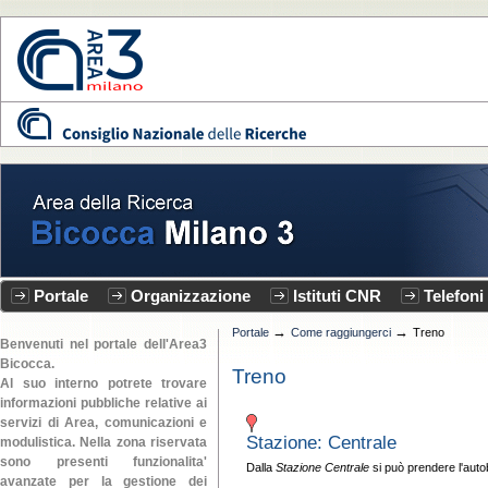
Vai
ai
contenuti.
|
Spostati
sulla
CNR - Area3
navigazione
Bicocca
Sezioni
Portale
Organizzazione
Istituti CNR
Telefoni
→
→
Portale
Come raggiungerci
Treno
Benvenuti nel portale dell'Area3
Bicocca.
Treno
Al suo interno potrete trovare
informazioni pubbliche relative ai
servizi di Area, comunicazioni e
Stazione: Centrale
modulistica. Nella zona riservata
sono presenti funzionalita'
Dalla
Stazione Centrale
si può prendere l'aut
avanzate per la gestione dei