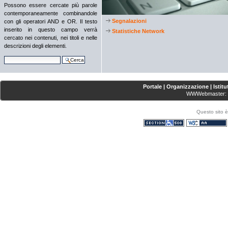
Possono essere cercate più parole
contemporaneamente combinandole
Segnalazioni
con gli operatori AND e OR. Il testo
inserito in questo campo verrà
Statistiche Network
cercato nei contenuti, nei titoli e nelle
descrizioni degli elementi.
Cerca nel sito
Ricerca avanzata…
Sezioni
Portale
|
Organizzazione
|
Istit
WWWebmaster:
Questo sito è
Sezione 508
WCAG