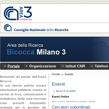
Vai
ai
contenuti.
|
Spostati
sulla
CNR - Area3
navigazione
Bicocca
Sezioni
Portale
Organizzazione
Istituti CNR
Telefoni
→
Portale
Events
Benvenuti nel portale dell'Area3
Bicocca.
Eventi
Al suo interno potrete trovare
informazioni pubbliche relative ai
Vai su di un livello
servizi di Area, comunicazioni e
Eventi Online
modulistica. Nella zona riservata
Non ci sono elementi in questa cartella.
sono presenti funzionalita'
Cercatori subordinati:
avanzate per la gestione dei