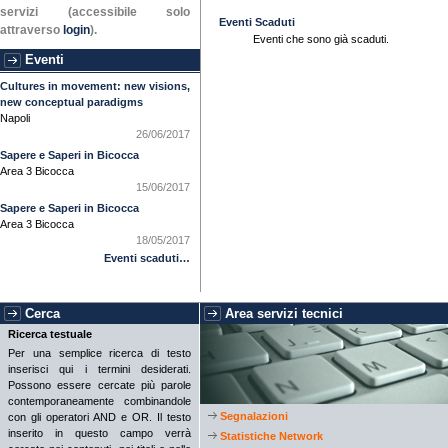
servizi (accessibile solo
Eventi Scaduti
attraverso
login
).
Eventi che sono già scaduti.
Eventi
Cultures in movement: new visions,
new conceptual paradigms
Napoli
26/06/2017
Sapere e Saperi in Bicocca
Area 3 Bicocca
15/06/2017
Sapere e Saperi in Bicocca
Area 3 Bicocca
18/05/2017
Eventi scaduti…
Cerca
Area servizi tecnici
Ricerca testuale
Per una semplice ricerca di testo
inserisci qui i termini desiderati.
Possono essere cercate più parole
contemporaneamente combinandole
Segnalazioni
con gli operatori AND e OR. Il testo
inserito in questo campo verrà
Statistiche Network