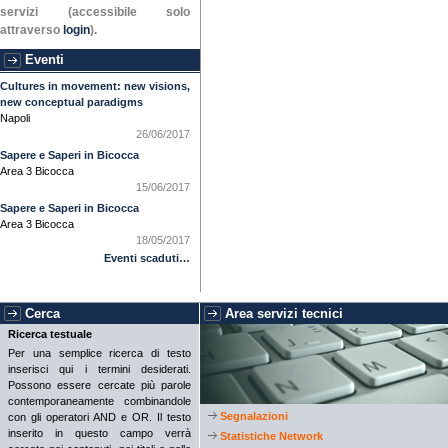
servizi (accessibile solo
attraverso
login
).
Eventi
Cultures in movement: new visions,
new conceptual paradigms
Napoli
26/06/2017
Sapere e Saperi in Bicocca
Area 3 Bicocca
15/06/2017
Sapere e Saperi in Bicocca
Area 3 Bicocca
18/05/2017
Eventi scaduti…
Cerca
Area servizi tecnici
Ricerca testuale
Per una semplice ricerca di testo
inserisci qui i termini desiderati.
Possono essere cercate più parole
contemporaneamente combinandole
Segnalazioni
con gli operatori AND e OR. Il testo
inserito in questo campo verrà
Statistiche Network