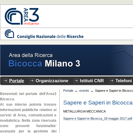
Vai
ai
contenuti.
|
Spostati
sulla
CNR - Area3
navigazione
Bicocca
Sezioni
Portale
Organizzazione
Istituti CNR
Telefoni
→
→
Portale
events
Sapere e Saperi in Bicocc
Benvenuti nel portale dell'Area3
Bicocca.
Sapere e Saperi in Bicocca
Al suo interno potrete trovare
informazioni pubbliche relative ai
METALLURGIA MECCANICA
servizi di Area, comunicazioni e
Sapere e Saperi in Bicocca_18 maggio 2017.pdf
modulistica. Nella zona riservata
sono presenti funzionalita'
avanzate per la gestione dei